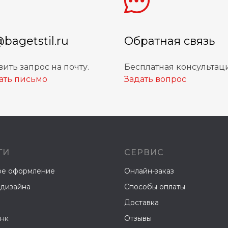
@bagetstil.ru
Обратная связь
ить запрос на почту.
Бесплатная консультац
ать письмо
Задать вопрос
ГИ
СЕРВИС
ое оформление
Онлайн-заказ
 дизайна
Способы оплаты
Доставка
нк
Отзывы