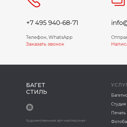
+7 495 940-68-71
info
Телефон, WhatsApp
Отправ
Заказать звонок
Напис
БАГЕТ
УСЛУ
СТИЛЬ
Багетн
Студия
Печать
Художественная арт-мастерская
Фотоба