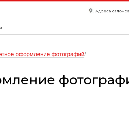
Адреса салоно
ь
етное оформление фотографий
/
мление фотограф